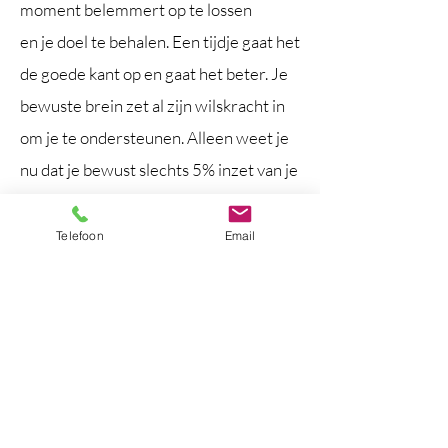
moment belemmert op te lossen
en je doel te behalen. Een tijdje gaat het
de goede kant op en gaat het beter.
Je
bewuste brein zet al zijn wilskracht in
om je te ondersteunen.
Alleen weet je
nu dat je bewust slechts 5% inzet van je
gehele brein.
Dit is dan ook de reden dat wilskracht
Telefoon
Email
alleen vaak niet genoeg is om
je
problemen
echt op te lossen. Hoe
zou het zijn als ook je onbewuste brein
gaat meehelpen met alle
hulpbronnen
die het in zich heeft. Dat je bewuste en
je onbewuste brein dezelfde taal
gaan